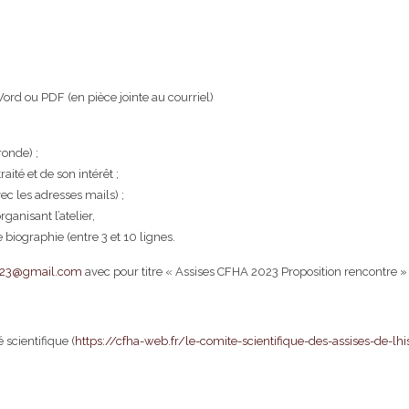
rd ou PDF (en pièce jointe au courriel)
ronde) ;
té et de son intérêt ;
ec les adresses mails) ;
anisant l’atelier,
 biographie (entre 3 et 10 lignes.
023@gmail.com
avec pour titre « Assises CFHA 2023 Proposition rencontre » 
scientifique (
https://cfha-web.fr/le-comite-scientifique-des-assises-de-lhi