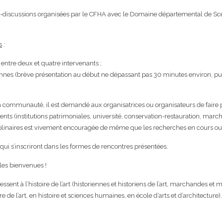
tes-discussions organisées par le CFHA avec le Domaine départemental de Sc
s
:
 entre deux et quatre intervenants ;
onnes (brève présentation au début ne dépassant pas 30 minutes environ, pui
 la communauté, il est demandé aux organisatrices ou organisateurs de faire 
nts (institutions patrimoniales, université, conservation-restauration, march
sciplinaires est vivement encouragée de même que les recherches en cours ou
ui s’inscriront dans les formes de rencontres présentées.
 les bienvenues !
essent à l’histoire de l’art (historiennes et historiens de l’art, marchandes et
e de l’art, en histoire et sciences humaines, en école d’arts et d’architecture).