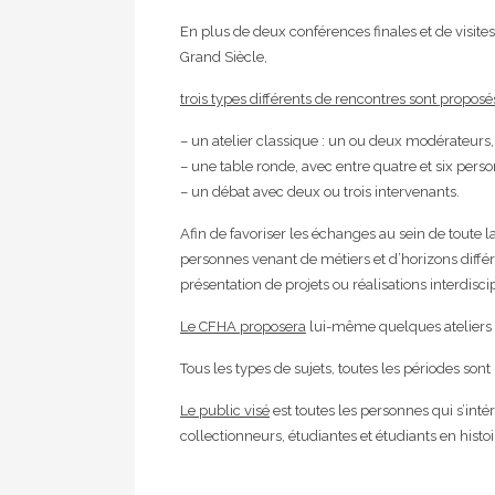
En plus de deux conférences finales et de visi
Grand Siècle,
trois types différents de rencontres sont proposé
– un atelier classique : un ou deux modérateurs,
– une table ronde, avec entre quatre et six pers
– un débat avec deux ou trois intervenants.
Afin de favoriser les échanges au sein de toute
personnes venant de métiers et d’horizons différe
présentation de projets ou réalisations interdi
Le CFHA proposera
lui-même quelques ateliers q
Tous les types de sujets, toutes les périodes sont
Le public visé
est toutes les personnes qui s’intér
collectionneurs, étudiantes et étudiants en histoir