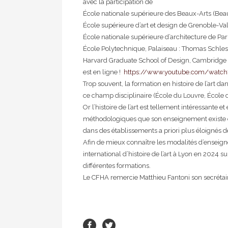
avec la participation de
École nationale supérieure des Beaux-Arts (Bea
École supérieure d’art et design de Grenoble-Va
École nationale supérieure d’architecture de Par
École Polytechnique, Palaiseau : Thomas Schles
Harvard Graduate School of Design, Cambridge 
est en ligne !
https://www.youtube.com/watc
Trop souvent, la formation en histoire de l’art 
ce champ disciplinaire (École du Louvre, École 
Or l’histoire de l’art est tellement intéressant
méthodologiques que son enseignement existe dans
dans des établissements a priori plus éloignés de
Afin de mieux connaître les modalités d’enseignem
international d’histoire de l’art à Lyon en 2024 
différentes formations.
Le CFHA remercie Matthieu Fantoni son secrétaire