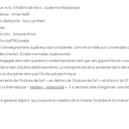
ux-Arts, ENSBA) de Paris : Guitemie Maldonado
lence : Amel Nafti
is-Belleville : Guy Lambert
ser
(USA) : Antoine Picon
h?v=03PTIOUrod4
dans l’enseignement supérieur est considérée, comme limitée aux Universités 
des chartes, Écoles normales supérieures).
e et engagée dans des questions contemporaines tant par ses approches du visue
 bien d’autres établissements. La discipline est ainsi présente dans des éc
 la discipline, tels que l’École polytechnique.
ents de l’histoire de l’art « en dehors de l’histoire de l’art » et d’ouvrir le
sur la thématique «
Matière – Matérialité
», il a semblé utile d’organiser une t
 général adjoint, qui a assuré la création de la chaine Youtube et la mise en