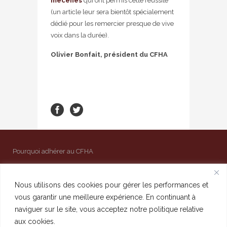
mécènes
qui ont permis cette réussite
(un article leur sera bientôt spécialement
dédié pour les remercier presque de vive
voix dans la durée).
Olivier Bonfait, président du CFHA
Pourquoi adhérer au CFHA
Mentions légales
Contact
Nous utilisons des cookies pour gérer les performances et
vous garantir une meilleure expérience. En continuant à
Admin
naviguer sur le site, vous acceptez notre politique relative
aux cookies.