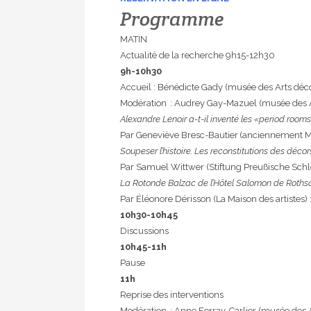
Programme
MATIN
Actualité de la recherche 9h15-12h30
9h-10h30
Accueil : Bénédicte Gady (musée des Arts décor
Modération : Audrey Gay-Mazuel (musée des Ar
Alexandre Lenoir a-t-il inventé les «period ro
Par Geneviève Bresc-Bautier (anciennement 
Soupeser l’histoire. Les reconstitutions des déc
Par Samuel Wittwer (Stiftung Preußische Schl
La Rotonde Balzac de l’Hôtel Salomon de Rothsch
Par Éléonore Dérisson (La Maison des artistes) 
10h30-10h45
Discussions
10h45-11h
Pause
11h
Reprise des interventions
Modération : Anne Forray-Carlier (musée des Ar