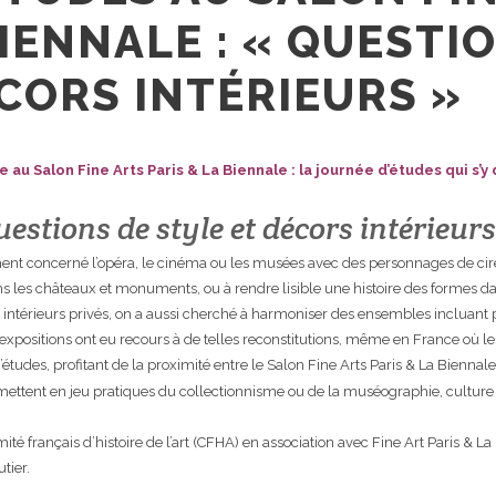
BIENNALE : « QUESTI
CORS INTÉRIEURS »
e au Salon Fine Arts Paris & La Biennale : la journée d’études qui s’
estions de style et décors intérieurs
ement concerné l’opéra, le cinéma ou les musées avec des personnages de cire
les châteaux et monuments, ou à rendre lisible une histoire des formes dan
les intérieurs privés, on a aussi cherché à harmoniser des ensembles incluan
 expositions ont eu recours à de telles reconstitutions, même en France où l
d’études, profitant de la proximité entre le Salon Fine Arts Paris & La Biennal
 mettent en jeu pratiques du collectionnisme ou de la muséographie, culture m
é français d’histoire de l’art (
CFHA
) en association avec Fine Art Paris & La
tier.