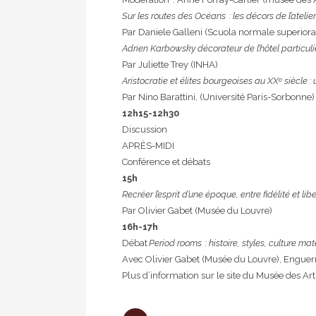
Sur les routes des Océans : les décors de l’atel
Par Daniele Galleni (Scuola normale superiora 
Adrien Karbowsky décorateur de l’hôtel particul
Par Juliette Trey (
INHA
)
Aristocratie et élites bourgeoises au
XX
siècle :
e
Par Nino Barattini, (Université Paris-Sorbonne)
12h15-12h30
Discussion
APR
ÈS-
MIDI
Conférence et débats
15h
Recréer l’esprit d’une époque, entre fidélité et li
Par Olivier Gabet (Musée du Louvre)
16h-17h
Débat
Period rooms : histoire, styles, culture mat
Avec Olivier Gabet (Musée du Louvre), Enguerr
Plus d’information sur le site du Musée des Art