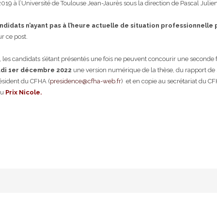
19 à l’Université de Toulouse Jean-Jaurès sous la direction de Pascal Julien 
ndidats n’ayant pas à l’heure actuelle de situation professionnell
r ce post.
 les candidats s’étant présentés une fois ne peuvent concourir une seconde f
eudi 1er décembre 2022
une version numérique de la thèse, du rapport de 
résident du CFHA (
presidence@cfha-web.fr
) et en copie au secrétariat du CF
au
Prix Nicole.