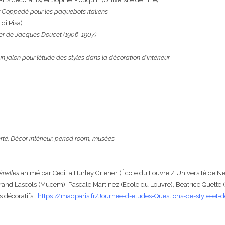
ier Coppedè pour les paquebots italiens
di Pisa)
ier de Jacques Doucet (1906-1907)
 un jalon pour l’étude des styles dans la décoration d’intérieur
berté. Décor intérieur, period room, musées
érielles
animé par Cecilia Hurley Griener (École du Louvre / Université de N
and Lascols (Mucem), Pascale Martinez (École du Louvre), Beatrice Quette (
s décoratifs :
https://madparis.fr/Journee-d-etudes-Questions-de-style-et-d