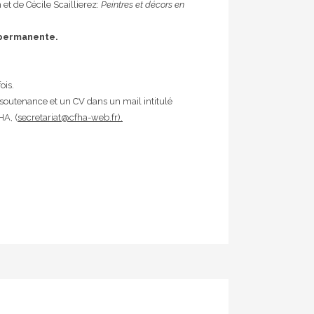
et de Cécile Scaillierez:
Peintres et décors en
e permanente.
ois.
soutenance et un CV dans un mail intitulé
HA, (
secretariat@cfha-web.fr).