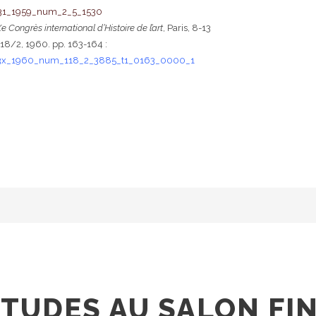
731_1959_num_2_5_1530
e Congrès international d’Histoire de l’art
, Paris, 8-13
18/2, 1960. pp. 163-164 :
473x_1960_num_118_2_3885_t1_0163_0000_1
ÉTUDES AU SALON FI