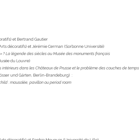
atifs) et Bertrand Gautier
ts décoratifs) et Jérémie Cerman (Sorbonne Université)
oms» ? La légende des siècles au Musée des monuments français
Musée du Louvre)
ors intérieurs dans les Châteaux de Prusse et le problème des couches de temps
össer und Gärten, Berlin-Brandeburg) :
ild : mausolée, pavillon ou period room
:
ts décoratifs) et Sophie Mouquin (Université de Lille)